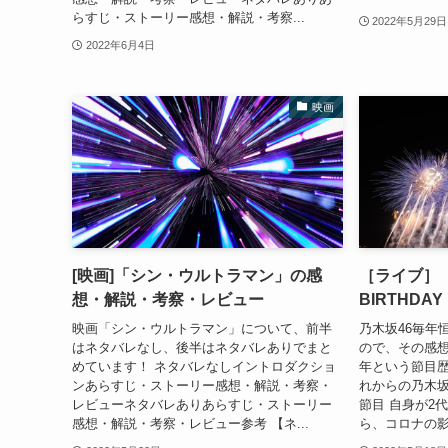
らすじ・ストーリー感想・解説・考察...
2022年5月29日
2022年6月4日
映画
[映画]「シン・ウルトラマン」の感
［ライブ］「乃
想・解説・考察・レビュー
BIRTHDAY
映画「シン・ウルトラマン」について、前半
乃木坂46毎年
はネタバレなし、後半はネタバレありでまと
ので、その感想
めています！ ネタバレなしイントロダクショ
年という節目
ンあらすじ・ストーリー感想・解説・考察・
れからの乃木坂
レビューネタバレありあらすじ・ストーリー
節目 自身が2
感想・解説・考察・レビュー参考 【ネ...
ら、コロナの影