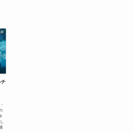
映画
ルチ
ス・
の
ネ
なし
感