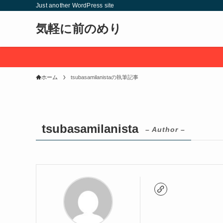
Just another WordPress site
気軽に前のめり
ホーム
tsubasamilanistaの執筆記事
tsubasamilanista
– Author –