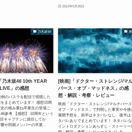
2022年5月26日
乃木坂46
木坂46 10th YEAR
[映画]「ドクター・ストレンジ/マ
 LIVE」の感想
バース・オブ・マッドネス」の感
想・解説・考察・レビュー
恒例のバスラを配信で視聴した
をまとめています！ 感想10周
映画「ドクター・ストレンジ/マルチバー
歴史の積み重ね卒業生の登場こ
オブ・マッドネス」で判明した事実や今後
46参考 【感想】 10周年という
展開予想を、前半はネタバレなし、後半は
代目キャプテンに就任してか
タバレありでまとめています！ ネタバレ
響や同期メンバーの卒業...
イントロダクションあらすじ・ストーリー
想・解説・考察・レビューネタバレあ...