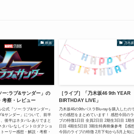
映画
乃木坂
ソー:ラブ&サンダー」の
［ライブ］「乃木坂46 9th YEAR
・考察・レビュー
BIRTHDAY LIVE」
ル公式『ソー:ラブ&サンダー』
乃木坂46の9thバスラBlu-rayを購入したの
ブ&サンダー」について、前半
その感想をまとめています！ 感想今回の
し、後半はネタバレありでまと
ブの特徴1日目 全員2日目 2期生3日目 1期
ネタバレなしイントロダクショ
日目 4期生5日目 3期生特典映像参考 【感
ストーリー感想・解説・考察・
今回のライブの特徴 2月下旬から5月上旬