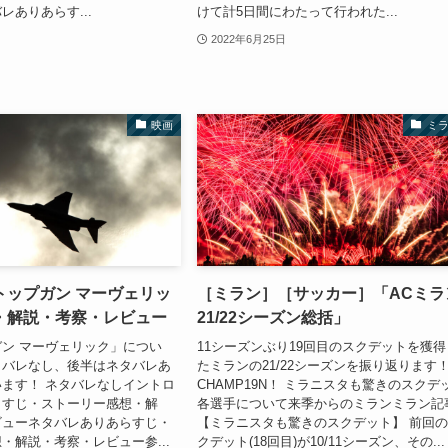
レありあらす...
けて計5日間にわたって行われた...
2022年6月25日
映画
ミ
トップガン マーヴェリッ
［ミラン］［サッカー］「ACミラ
・解説・考察・レビュー
21/22シーズン総括」
ン マーヴェリック」につい
11シーズンぶり19回目のスクデットを獲得
タバレなし、後半はネタバレあ
たミランの21/22シーズンを振り返ります
ます！ ネタバレなしイントロ
CHAMP19N！ ミラニスタも驚きのスクデ
らすじ・ストーリー感想・解
各選手について来季からのミランミラン記
ビューネタバレありあらすじ・
【ミラニスタも驚きのスクデット】 前回
・解説・考察・レビュー参...
クデット(18回目)が10/11シーズン、その...