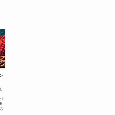
ラン
ン
し
！
ット
事
のス