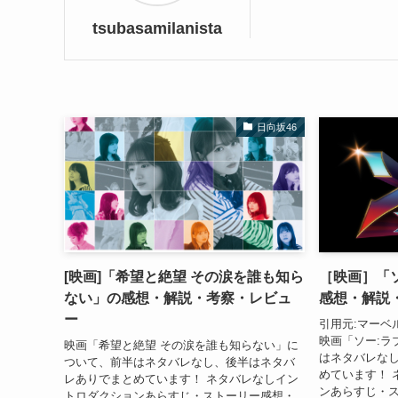
tsubasamilanista
日向坂46
[映画]「希望と絶望 その涙を誰も知ら
［映画］「
ない」の感想・解説・考察・レビュ
感想・解説
ー
引用元:マーベ
映画「ソー:ラ
映画「希望と絶望 その涙を誰も知らない」に
はネタバレな
ついて、前半はネタバレなし、後半はネタバ
めています！ 
レありでまとめています！ ネタバレなしイン
ンあらすじ・
トロダクションあらすじ・ストーリー感想・